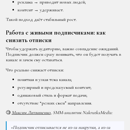
реклама → приводит новых людей;
контент → удерживает.
Такой подход даёт стабильный рост.
Работа с живыми подписчиками: как
снизить отписки
Чтобы удержать аудиторию, важно совпадение ожиданий.
Подписчик должен сразу понимать, что он будет получать в
канале и зачем ему оставаться.
Что реально снижает отписки:
понятная и узкая тема канала;
регулярный и предсказуемый контент;
одинаковый стиль и формат подачи;
отсутствие “резких смен” направления.
🧐
Максим Литвиненко
, SMM-аналитик NakrutkaMedia:
«Подписчик отписывается не из-за накрутки, а из-за