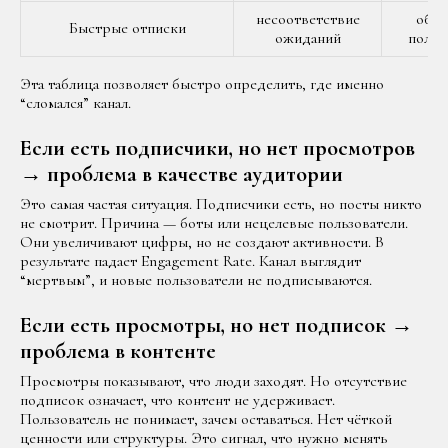
несоответствие
обма
Быстрые отписки
ожиданий
польз
Эта таблица позволяет быстро определить, где именно
“сломался” канал.
Если есть подписчики, но нет просмотров
→ проблема в качестве аудитории
Это самая частая ситуация. Подписчики есть, но посты никто
не смотрит. Причина — боты или нецелевые пользователи.
Они увеличивают цифры, но не создают активности. В
результате падает Engagement Rate. Канал выглядит
“мертвым”, и новые пользователи не подписываются.
Если есть просмотры, но нет подписок →
проблема в контенте
Просмотры показывают, что люди заходят. Но отсутствие
подписок означает, что контент не удерживает.
Пользователь не понимает, зачем оставаться. Нет чёткой
ценности или структуры. Это сигнал, что нужно менять