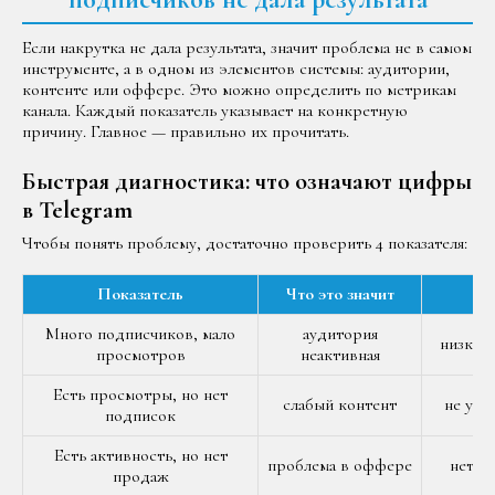
Если накрутка не дала результата, значит проблема не в самом
инструменте, а в одном из элементов системы: аудитории,
контенте или оффере. Это можно определить по метрикам
канала. Каждый показатель указывает на конкретную
причину. Главное — правильно их прочитать.
Быстрая диагностика: что означают цифры
в Telegram
Чтобы понять проблему, достаточно проверить 4 показателя:
Показатель
Что это значит
Вы
Много подписчиков, мало
аудитория
низкое 
просмотров
неактивная
Есть просмотры, но нет
слабый контент
не уде
подписок
Есть активность, но нет
проблема в оффере
нет ц
продаж