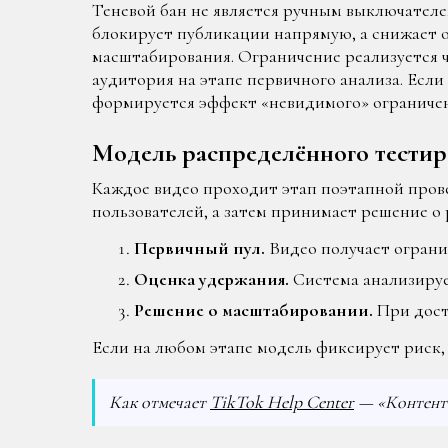
Теневой бан не является ручным выключателе
блокирует публикации напрямую, а снижает о
масштабирования. Ограничение реализуется ч
аудитория на этапе первичного анализа. Есл
формируется эффект «невидимого» ограничен
Модель распределённого тестир
Каждое видео проходит этап поэтапной пров
пользователей, а затем принимает решение о
Первичный пул.
Видео получает ограни
Оценка удержания.
Система анализируе
Решение о масштабировании.
При дост
Если на любом этапе модель фиксирует риск, 
Как отмечает
TikTok Help Center
— «Контент 