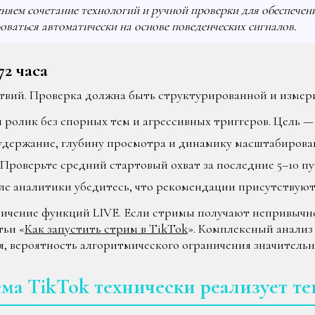
яем сочетание технологий и ручной проверки для обеспечен
ваться автоматически на основе поведенческих сигналов.
2 часа
ствий. Проверка должна быть структурированной и измер
ролик без спорных тем и агрессивных триггеров. Цель —
держание, глубину просмотра и динамику масштабировани
Проверьте средний стартовый охват за последние 5–10 п
ле аналитики убедитесь, что рекомендации присутствуют
чение функций LIVE. Если стримы получают непривычно
тьи «
Как запустить стрим в TikTok
». Комплексный анализ 
, вероятность алгоритмического ограничения значительно
ема TikTok технически реализует те