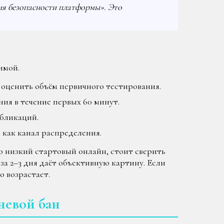
ия безопасности платформы». Это
имой.
 оценить объём первичного тестирования.
я в течение первых 60 минут.
убликаций.
 как канал распределения.
 низкий стартовый онлайн, стоит сверить
за 2–3 дня даёт объективную картину. Если
 возрастает.
невой бан