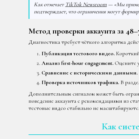
Как отмечает
TikTok Newsroom
— «Мы примен
подтверждает, что ограничения могут формиро
Метод проверки аккаунта за 48–7
Диагностика требует чёткого алгоритма дей
Публикация тестового видео.
Короткий 
Анализ first-hour engagement.
Оцените у
Сравнение с историческими данными.
Проверка источников трафика.
В разде
Дополнительным сигналом может быть ограни
поведение аккаунта с рекомендациями из ста
тестовые видео стабильно не масштабируются
Как сист