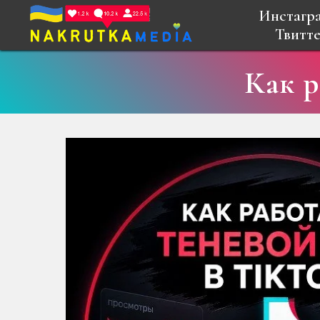
Инстагр
Твитте
Как р