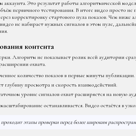
м аккаунта. Это результат работы алгоритмической моде
бъём первичного тестирования. В итоге видео просто не
ерез корректировку стартового пула показов. Чем ниже 
и видео не набирает нужных сигналов в этом пуле, дальн
ия.
ования контента
ерки. Алгоритм не показывает ролик всей аудитории сра
 расширении охвата.
ченное количество показов в первые минуты публикации.
т глубину просмотра и скорость взаимодействий.
аточном уровне сигналов охват расширяется на новую ау
масштабирование останавливается. Видео остаётся в узко
проходит этапы проверки перед более широким распростран