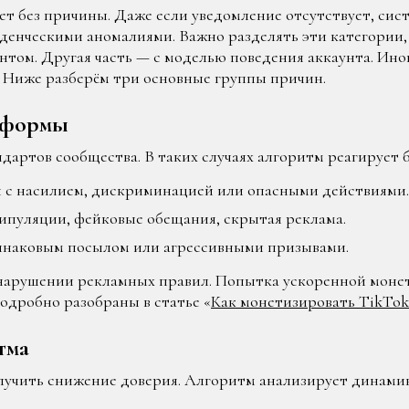
т без причины. Даже если уведомление отсутствует, сис
енческими аномалиями. Важно разделять эти категории,
ентом. Другая часть — с моделью поведения аккаунта. Ино
. Ниже разберём три основные группы причин.
тформы
дартов сообщества. В таких случаях алгоритм реагирует 
 с насилием, дискриминацией или опасными действиями.
пуляции, фейковые обещания, скрытая реклама.
наковым посылом или агрессивными призывами.
нарушении рекламных правил. Попытка ускоренной моне
одробно разобраны в статье «
Как монетизировать TikTok
тма
лучить снижение доверия. Алгоритм анализирует динамик