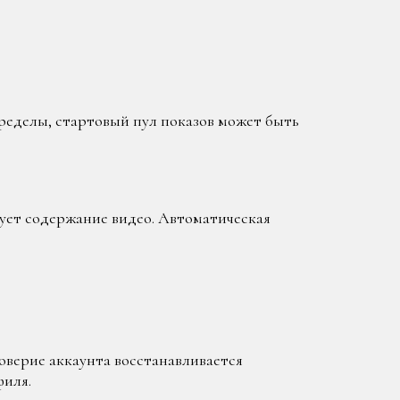
ределы, стартовый пул показов может быть
ует содержание видео. Автоматическая
оверие аккаунта восстанавливается
филя.