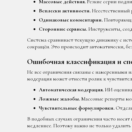
Массовые действия.
Резкие серии подпи
Всплески активности.
Неестественный р
Одинаковые комментарии.
Повторяющие
Сторонние сервисы.
Инструменты, созд
Система сравнивает текущую динамику с исто
сокращён. Это происходит автоматически, бе
Ошибочная классификация и сп
Не все ограничения связаны с намеренными 
модерация может отнести ролик к чувствител
Автоматическая модерация.
ИИ оценивае
Ложные жалобы.
Массовые репорты мог
Чувствительные формулировки.
Отдель
В подобных случаях ограничения часто носят
медленнее. Поэтому важно не только удалить