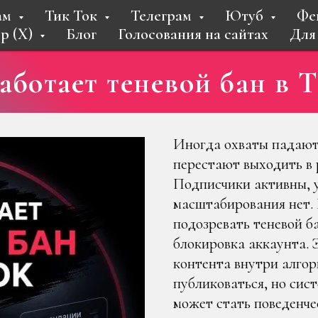
ам
Тик Ток
Телеграм
Ютуб
Фе
р (X)
Блог
Голосования на сайтах
Для
аботает теневой бан в 
Иногда охваты падают
перестают выходить в 
Подписчики активны, 
масштабирования нет.
подозревать теневой б
блокировка аккаунта. 
контента внутри алго
публиковаться, но сис
может стать поведенче