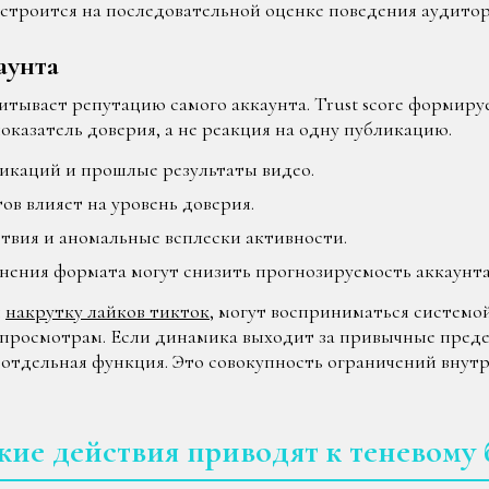
 строится на последовательной оценке поведения аудитор
аунта
итывает репутацию самого аккаунта. Trust score формиру
оказатель доверия, а не реакция на одну публикацию.
икаций и прошлые результаты видео.
ов влияет на уровень доверия.
твия и аномальные всплески активности.
нения формата могут снизить прогнозируемость аккаунта
я
накрутку лайков тикток
, могут восприниматься системо
 просмотрам. Если динамика выходит за привычные преде
е отдельная функция. Это совокупность ограничений вну
ие действия приводят к теневому 