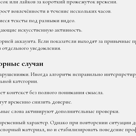
сок или лайков за короткий промежуток времени.
ост вовлечённости в течение нескольких часов.
ся тексты под разными видео.
ающие искусственную активность.
рией аккаунта. Если показатели выходят за привычные п
з отдельного уведомления.
орные случаи
нарушениями. Иногда алгоритм неправильно интерпретир
ьной категории.
т контекст без полного понимания смысла.
ут временно снизить доверие.
ные слова активируют дополнительные проверки.
 временный характер. Однако при повторении ситуации д
 спорный материал, но и стабилизировать поведение про