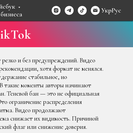
йсбук
Укр
Рус
 бизнеса
TikTok
 резко и без предупреждений. Видео
рекомендации, хотя формат не менялся.
удержание стабильное, но
 В такие моменты авторы начинают
ан. Теневой бан — это не официальная
Это ограничение распределения
ритма. Видео продолжают
тема снижает их видимость. Причиной
ский флаг или снижение доверия.