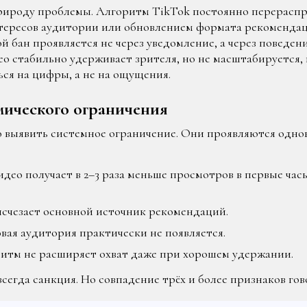
рироду проблемы. Алгоритм TikTok постоянно перераспр
нтересов аудитории или обновлением формата рекомендац
ой бан проявляется не через уведомление, а через поведе
о стабильно удерживает зрителя, но не масштабируется, 
ся на цифры, а не на ощущения.
ического ограничения
о выявить системное ограничение. Они проявляются одно
део получает в 2–3 раза меньше просмотров в первые ча
счезает основной источник рекомендаций.
вая аудитория практически не появляется.
итм не расширяет охват даже при хорошем удержании.
всегда санкция. Но совпадение трёх и более признаков г