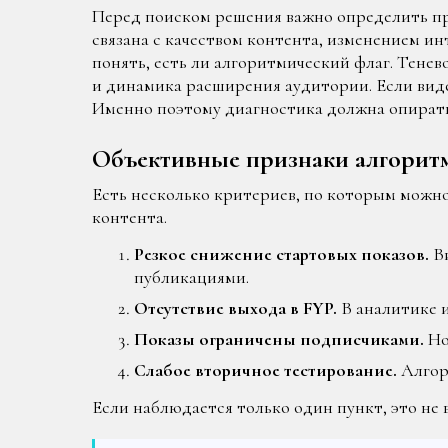
Перед поиском решения важно определить п
связана с качеством контента, изменением и
понять, есть ли алгоритмический флаг. Тенев
и динамика расширения аудитории. Если виде
Именно поэтому диагностика должна опирать
Объективные признаки алгоритм
Есть несколько критериев, по которым можн
контента.
Резкое снижение стартовых показов.
Ви
публикациями.
Отсутствие выхода в FYP.
В аналитике и
Показы ограничены подписчиками.
Но
Слабое вторичное тестирование.
Алгор
Если наблюдается только один пункт, это не 