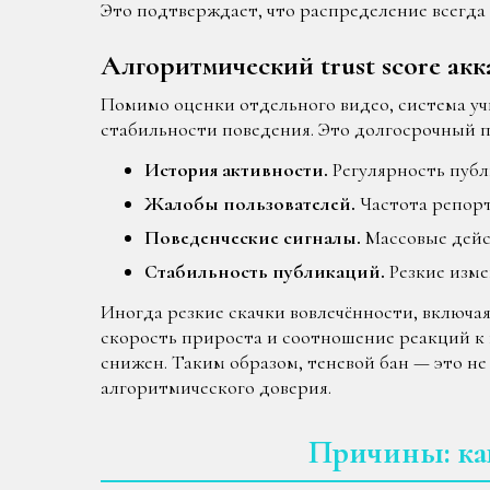
Это подтверждает, что распределение всегда
Алгоритмический trust score акк
Помимо оценки отдельного видео, система уч
стабильности поведения. Это долгосрочный п
История активности.
Регулярность публ
Жалобы пользователей.
Частота репорт
Поведенческие сигналы.
Массовые дейс
Стабильность публикаций.
Резкие изме
Иногда резкие скачки вовлечённости, включа
скорость прироста и соотношение реакций к
снижен. Таким образом, теневой бан — это н
алгоритмического доверия.
Причины: как