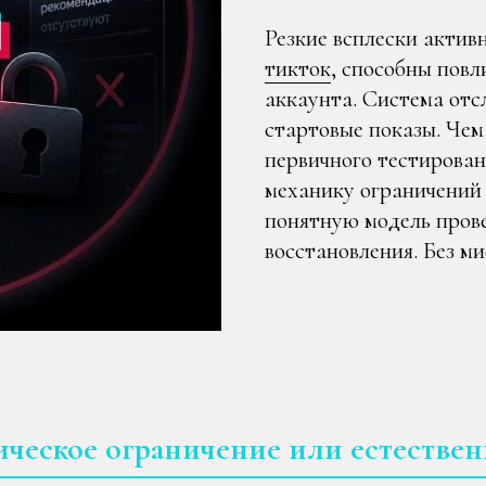
Резкие всплески актив
тикток
, способны повл
аккаунта. Система от
стартовые показы. Чем
первичного тестирован
механику ограничений 
понятную модель пров
восстановления. Без м
ическое ограничение или естествен