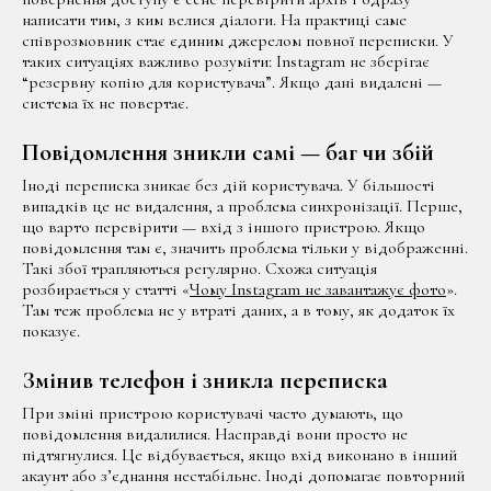
написати тим, з ким велися діалоги. На практиці саме
співрозмовник стає єдиним джерелом повної переписки. У
таких ситуаціях важливо розуміти: Instagram не зберігає
“резервну копію для користувача”. Якщо дані видалені —
система їх не повертає.
Повідомлення зникли самі — баг чи збій
Іноді переписка зникає без дій користувача. У більшості
випадків це не видалення, а проблема синхронізації. Перше,
що варто перевірити — вхід з іншого пристрою. Якщо
повідомлення там є, значить проблема тільки у відображенні.
Такі збої трапляються регулярно. Схожа ситуація
розбирається у статті «
Чому Instagram не завантажує фото
».
Там теж проблема не у втраті даних, а в тому, як додаток їх
показує.
Змінив телефон і зникла переписка
При зміні пристрою користувачі часто думають, що
повідомлення видалилися. Насправді вони просто не
підтягнулися. Це відбувається, якщо вхід виконано в інший
акаунт або з’єднання нестабільне. Іноді допомагає повторний