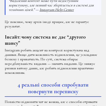
“Видалений контент може бути недоступним
користувачу, але певний час зберігається в системі для
технічних цілей.” —
Instagram Help Center
Це пояснює, чому архів іноді працює, але не гарантує
результат.
Інсайт: чому система не дає “другого
шансу”
Instagram робить акцент на контролі користувача над
даними. Якщо дати можливість відновлення, це ускладнює
безпеку і приватність. По суті, система обирає
передбачуваність: видалив — значить видалив. Це знижує
ризики витоку даних, але робить відновлення практично
неможливим.
4 реальні способи спробувати
повернути переписку
Повністю відновити чат не можна, але є способи отримати