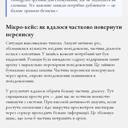
сховище. Усе важливе завжди потрібно дублювати — це
базове правило безпеки.»
Мікро-кейс: як вдалося частково повернути
переписку
Ситуація максимально типова. Акаунт активно ріс,
збільшилася кількість вхідних повідомлень, частина діалогів
велася з клієнтами. У якийсь момент потрібний чат був
видалений. Реакція була швидкою: одразу відправили запит
архіву і паралельно перевірили повідомлення. Це зайняло
буквально кілька хвилин. Частина переписки повернулася
через архів, окремі повідомлення залишилися в
повідомленнях.
У результаті вдалося зібрати більшу частину діалогу. Тут
спрацювала проста річ — дані ще не встигли повністю
зникнути з системи. При високій активності акаунта, коли
ростуть охоплення і йде накрутка просмотров инстаграм
через сервер проходить більше інформації. Це збільшує
шанс, що хоча б частина потрапить в архів.