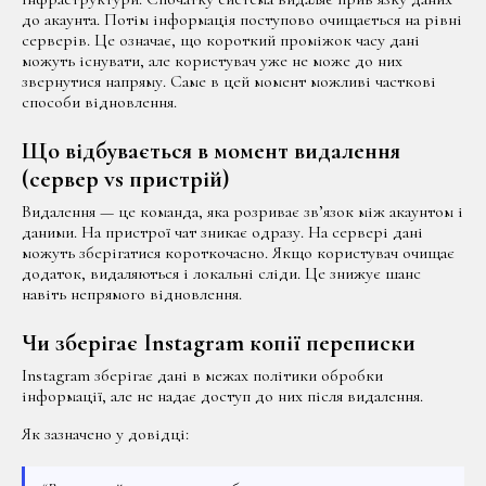
до акаунта. Потім інформація поступово очищається на рівні
серверів. Це означає, що короткий проміжок часу дані
можуть існувати, але користувач уже не може до них
звернутися напряму. Саме в цей момент можливі часткові
способи відновлення.
Що відбувається в момент видалення
(сервер vs пристрій)
Видалення — це команда, яка розриває зв’язок між акаунтом і
даними. На пристрої чат зникає одразу. На сервері дані
можуть зберігатися короткочасно. Якщо користувач очищає
додаток, видаляються і локальні сліди. Це знижує шанс
навіть непрямого відновлення.
Чи зберігає Instagram копії переписки
Instagram зберігає дані в межах політики обробки
інформації, але не надає доступ до них після видалення.
Як зазначено у довідці: