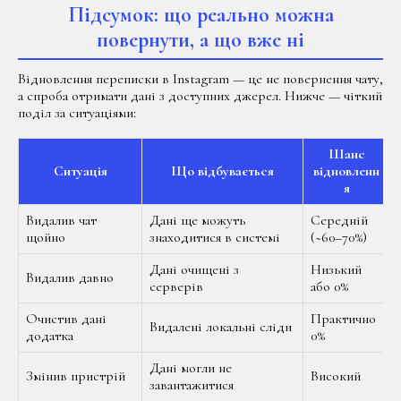
Підсумок: що реально можна
повернути, а що вже ні
Відновлення переписки в Instagram — це не повернення чату,
а спроба отримати дані з доступних джерел. Нижче — чіткий
поділ за ситуаціями:
Шанс
Ситуація
Що відбувається
відновленн
я
Видалив чат
Дані ще можуть
Середній
щойно
знаходитися в системі
(~60–70%)
Дані очищені з
Низький
Видалив давно
серверів
або 0%
Очистив дані
Практично
Видалені локальні сліди
додатка
0%
Дані могли не
Змінив пристрій
Високий
завантажитися