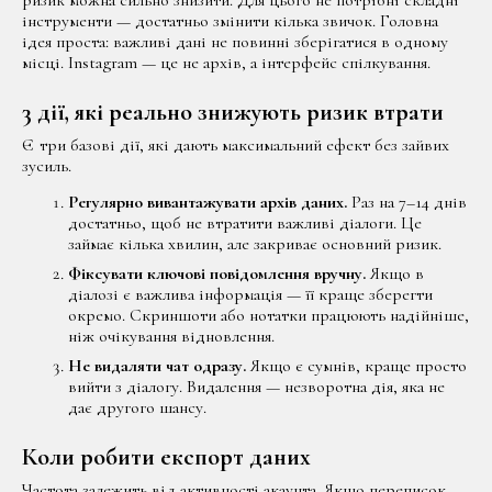
ризик можна сильно знизити. Для цього не потрібні складні
інструменти — достатньо змінити кілька звичок. Головна
ідея проста: важливі дані не повинні зберігатися в одному
місці. Instagram — це не архів, а інтерфейс спілкування.
3 дії, які реально знижують ризик втрати
Є три базові дії, які дають максимальний ефект без зайвих
зусиль.
Регулярно вивантажувати архів даних.
Раз на 7–14 днів
достатньо, щоб не втратити важливі діалоги. Це
займає кілька хвилин, але закриває основний ризик.
Фіксувати ключові повідомлення вручну.
Якщо в
діалозі є важлива інформація — її краще зберегти
окремо. Скриншоти або нотатки працюють надійніше,
ніж очікування відновлення.
Не видаляти чат одразу.
Якщо є сумнів, краще просто
вийти з діалогу. Видалення — незворотна дія, яка не
дає другого шансу.
Коли робити експорт даних
Частота залежить від активності акаунта. Якщо переписок