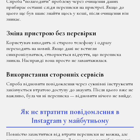
Спроба “полагодити” проблему через очищення даних
прибирає останні сліди переписки на пристрої. Якщо до
цього ще був шанс знайти щось у кеші, після очищення він
зникає.
Зміна пристрою без перевірки
Користувач виходить зі старого телефону і одразу
переходить на новий. Якщо дані не встигли
синхронізуватися, створюється відчуття, що переписка
зникла. Насправді вона просто не завантажилася.
Використання сторонніх сервісів
Спроба відновити повідомлення через сумнівні інструменти
закінчується втратою доступу до акаунта. Після цього вже не
важливо, була чи ні переписка — відновити нічого не вийде.
Як не втратити повідомлення в
Instagram у майбутньому
Повністю захиститися від втрати переписки не можна, але