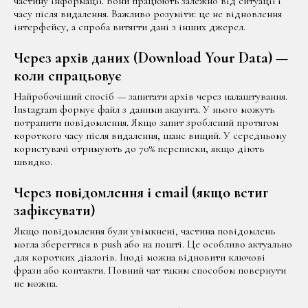
частину інформації. Вони працюють залежно від ситуації і
часу після видалення. Важливо розуміти: це не відновлення
інтерфейсу, а спроба витягти дані з інших джерел.
Через архів даних (Download Your Data) —
коли спрацьовує
Найробочіший спосіб — запитати архів через налаштування.
Instagram формує файл з даними акаунта. У нього можуть
потрапити повідомлення. Якщо запит зроблений протягом
короткого часу після видалення, шанс вищий. У середньому
користувачі отримують до 70% переписки, якщо діють
швидко.
Через повідомлення і email (якщо встиг
зафіксувати)
Якщо повідомлення були увімкнені, частина повідомлень
могла зберегтися в push або на пошті. Це особливо актуально
для коротких діалогів. Іноді можна відновити ключові
фрази або контакти. Повний чат таким способом повернути
не можна.