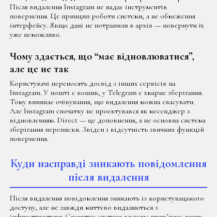
Після видалення Instagram не надає інструментів
повернення. Це принцип роботи системи, а не обмеження
інтерфейсу. Якщо дані не потрапили в архів — повернути їх
уже неможливо.
Чому здається, що “має відновлюватися”,
але це не так
Користувачі переносять досвід з інших сервісів на
Instagram. У пошті є кошик, у Telegram є хмарне зберігання.
Тому виникає очікування, що видалення можна скасувати.
Але Instagram спочатку не проєктувався як месенджер з
відновленням. Direct — це доповнення, а не основна система
зберігання переписки. Звідси і відсутність звичних функцій
повернення.
Куди насправді зникають повідомлення
після видалення
Після видалення повідомлення зникають із користувацького
доступу, але не завжди миттєво видаляються з
інфраструктури. Спочатку система видаляє прив’язку даних