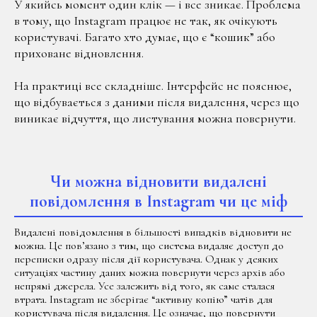
У якийсь момент один клік — і все зникає. Проблема
в тому, що Instagram працює не так, як очікують
користувачі. Багато хто думає, що є “кошик” або
приховане відновлення.
На практиці все складніше. Інтерфейс не пояснює,
що відбувається з даними після видалення, через що
виникає відчуття, що листування можна повернути.
Чи можна відновити видалені
повідомлення в Instagram чи це міф
Видалені повідомлення в більшості випадків відновити не
можна. Це пов’язано з тим, що система видаляє доступ до
переписки одразу після дії користувача. Однак у деяких
ситуаціях частину даних можна повернути через архів або
непрямі джерела. Усе залежить від того, як саме сталася
втрата. Instagram не зберігає “активну копію” чатів для
користувача після видалення. Це означає, що повернути