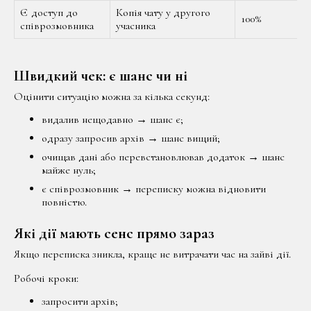
Є доступ до
Копія чату у другого
100%
співрозмовника
учасника
Швидкий чек: є шанс чи ні
Оцінити ситуацію можна за кілька секунд:
видалив нещодавно → шанс є;
одразу запросив архів → шанс вищий;
очищав дані або перевстановлював додаток → шанс
майже нуль;
є співрозмовник → переписку можна відновити
повністю.
Які дії мають сенс прямо зараз
Якщо переписка зникла, краще не витрачати час на зайві дії.
Робочі кроки:
запросити архів;