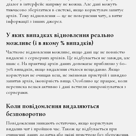
діалог в інтерфейс напряму не можна. Але дані можуть
тимчасово зберігатися в системі, якщо користувач запитує
архів. Тому відновлення — це не повернення чату, а витяг
інформації з інших джерел.
У яких випадках відновлення реально
можливе (і в якому % випадків)
Часткове відновлення можливе, якщо дані ще не повністю
видалені з серверних архівів. Це відбувається не завжди, але
шанс є. На практиці архів даних допомагає приблизно у 60–
70% випадків, якщо видалення сталося нещодавно. Якщо
користувач не очищав кеш, не змінював пристрій і швидко
запитав архів, імовірність вища. Особливо це працює, коли
переписка велася активно і дані встигли синхронізуватися з
серверами.
Коли повідомлення видаляються
безповоротно
Повідомлення зникають остаточно, якщо користувач
видалив чат і пройшов час. Також це відбувається при
очищенні даних додатка або зміні пристрою без збереження.