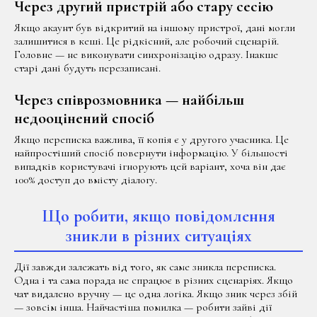
Через другий пристрій або стару сесію
Якщо акаунт був відкритий на іншому пристрої, дані могли
залишитися в кеші. Це рідкісний, але робочий сценарій.
Головне — не виконувати синхронізацію одразу. Інакше
старі дані будуть перезаписані.
Через співрозмовника — найбільш
недооцінений спосіб
Якщо переписка важлива, її копія є у другого учасника. Це
найпростіший спосіб повернути інформацію. У більшості
випадків користувачі ігнорують цей варіант, хоча він дає
100% доступ до вмісту діалогу.
Що робити, якщо повідомлення
зникли в різних ситуаціях
Дії завжди залежать від того, як саме зникла переписка.
Одна і та сама порада не спрацює в різних сценаріях. Якщо
чат видалено вручну — це одна логіка. Якщо зник через збій
— зовсім інша. Найчастіша помилка — робити зайві дії