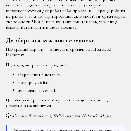
небагато — достатньо раз на місяць. Якщо акаунт
використовується для роботи або продажів — краще робити
це раз на 7–10 днів. При зростанні активності інтервал варто
скорочувати. Чим більше вхідних повідомлень, тим вища
ймовірність втратити щось важливе.
Де зберігати важливі переписки
Найкращий варіант — виносити критичні дані за межі
Instagram.
Підходи, які реально працюють:
збереження в нотатках;
експорт у файли;
дублювання в email.
Це створює просту систему: навіть якщо чат зникне,
інформація залишиться.
🧐
Максим Литвиненко
, SMM-аналітик NakrutkaMedia:
«Instagram зручний для спілкування, але не підходить як