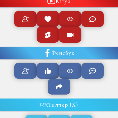
Ютуб
Фейсбук
Твіттер (X)