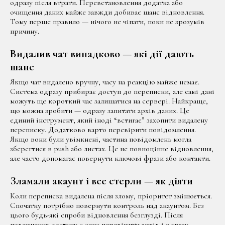
одразу після втрати. Перевстановлення додатка або
очищення даних майже завжди добиває шанс відновлення.
Тому перше правило — нічого не чіпати, поки не зрозумів
причину.
Видалив чат випадково — які дії дають
шанс
Якщо чат видалено вручну, часу на реакцію майже немає.
Система одразу прибирає доступ до переписки, але самі дані
можуть ще короткий час залишатися на сервері. Найкраще,
що можна зробити — одразу запитати архів даних. Це
єдиний інструмент, який іноді “встигає” захопити видалену
переписку. Додатково варто перевірити повідомлення.
Якщо вони були увімкнені, частина повідомлень могла
зберегтися в push або листах. Це не повноцінне відновлення,
але часто допомагає повернути ключові фрази або контакти.
Зламали акаунт і все стерли — як діяти
Коли переписка видалена після злому, пріоритет змінюється.
Спочатку потрібно повернути контроль над акаунтом. Без
цього будь-які спроби відновлення безглузді. Після
повернення доступу є сенс перевірити архів і одразу