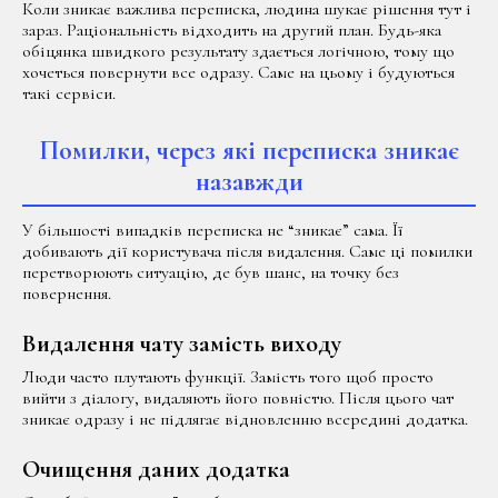
Коли зникає важлива переписка, людина шукає рішення тут і
зараз. Раціональність відходить на другий план. Будь-яка
обіцянка швидкого результату здається логічною, тому що
хочеться повернути все одразу. Саме на цьому і будуються
такі сервіси.
Помилки, через які переписка зникає
назавжди
У більшості випадків переписка не “зникає” сама. Її
добивають дії користувача після видалення. Саме ці помилки
перетворюють ситуацію, де був шанс, на точку без
повернення.
Видалення чату замість виходу
Люди часто плутають функції. Замість того щоб просто
вийти з діалогу, видаляють його повністю. Після цього чат
зникає одразу і не підлягає відновленню всередині додатка.
Очищення даних додатка