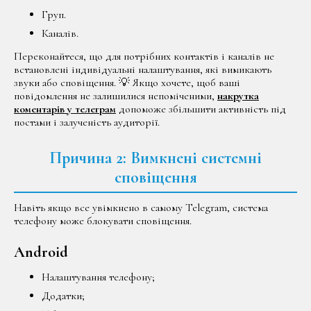
Груп.
Каналів.
Переконайтеся, що для потрібних контактів і каналів не
встановлені індивідуальні налаштування, які вимикають
звуки або сповіщення. 💡 Якщо хочете, щоб ваші
повідомлення не залишилися непоміченими,
накрутка
коментарів у телеграм
допоможе збільшити активність під
постами і залученість аудиторії.
Причина 2: Вимкнені системні
сповіщення
Навіть якщо все увімкнено в самому Telegram, система
телефону може блокувати сповіщення.
Android
Налаштування телефону;
Додатки;