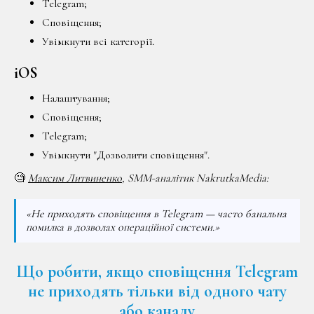
Telegram;
Сповіщення;
Увімкнути всі категорії.
iOS
Налаштування;
Сповіщення;
Telegram;
Увімкнути "Дозволити сповіщення".
🧐
Максим Литвиненко
, SMM-аналітик NakrutkaMedia:
«Не приходять сповіщення в Telegram — часто банальна
помилка в дозволах операційної системи.»
Що робити, якщо сповіщення Telegram
не приходять тільки від одного чату
або каналу