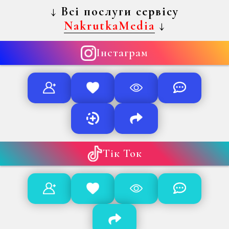
↓
Всі послуги сервісу
NakrutkaMedia
↓
Інстаграм
Тік Ток