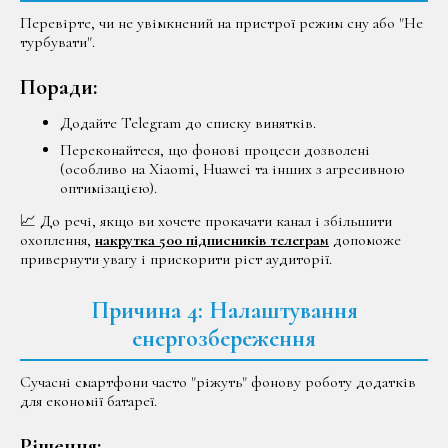
Перевірте, чи не увімкнений на пристрої режим сну або "Не
турбувати".
Поради:
Додайте Telegram до списку винятків.
Переконайтеся, що фонові процеси дозволені
(особливо на Xiaomi, Huawei та інших з агресивною
оптимізацією).
📈 До речі, якщо ви хочете прокачати канал і збільшити
охоплення,
накрутка 500 підписників телеграм
допоможе
привернути увагу і прискорити ріст аудиторії.
Причина 4: Налаштування
енергозбереження
Сучасні смартфони часто "ріжуть" фонову роботу додатків
для економії батареї.
Рішення: