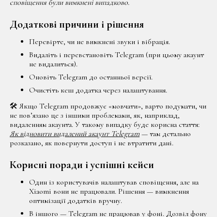
сповіщення були вимкнені випадково.
Додаткові причини і рішення
Перевірте, чи не вимкнені звуки і вібрація.
Видаліть і перевстановіть Telegram (при цьому акаунт
не видалиться).
Оновіть Telegram до останньої версії.
Очистіть кеш додатка через налаштування.
🛠 Якщо Telegram продовжує «мовчати», варто подумати, чи
не пов’язано це з іншими проблемами, як, наприклад,
видаленням акаунта. У такому випадку буде корисна стаття:
Як відновити видалений акаунт Telegram
— там детально
розказано, як повернути доступ і не втратити дані.
Корисні поради і успішні кейси
Один із користувачів налаштував сповіщення, але на
Xiaomi вони не працювали. Рішення — вимкнення
оптимізації додатків вручну.
В іншого — Telegram не працював у фоні. Дозвіл фону