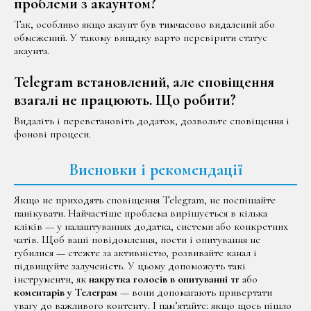
проблеми з акаунтом?
Так, особливо якщо акаунт був тимчасово видалений або
обмежений. У такому випадку варто перевірити статус
акаунта.
Telegram встановлений, але сповіщення
взагалі не працюють. Що робити?
Видаліть і перевстановіть додаток, дозвольте сповіщення і
фонові процеси.
Висновки і рекомендації
Якщо не приходять сповіщення Telegram, не поспішайте
панікувати. Найчастіше проблема вирішується в кілька
кліків — у налаштуваннях додатка, системи або конкретних
чатів. Щоб ваші повідомлення, пости і опитування не
губилися — стежте за активністю, розвивайте канал і
підвищуйте залученість. У цьому допоможуть такі
інструменти, як
накрутка голосів в опитуванні тг
або
коментарів у Телеграм
— вони допомагають привертати
увагу до важливого контенту. І пам’ятайте: якщо щось пішло