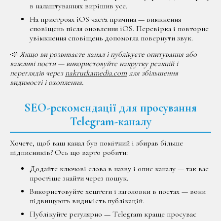
в налаштуваннях вирішив усе.
На пристроях iOS часта причина — вимкнення
сповіщень після оновлення iOS. Перевірка і повторне
увімкнення сповіщень допомогла повернути звук.
📣
Якщо ви розвиваєте канал і публікуєте опитування або
важливі пости — використовуйте накрутку реакцій і
переглядів через
nakrutkamedia.com
для збільшення
видимості і охоплення.
SEO-рекомендації для просування
Telegram-каналу
Хочете, щоб ваш канал був помітний і збирав більше
підписників? Ось що варто робити:
Додайте ключові слова в назву і опис каналу — так вас
простіше знайти через пошук.
Використовуйте хештеги і заголовки в постах — вони
підвищують видимість публікацій.
Публікуйте регулярно — Telegram краще просуває