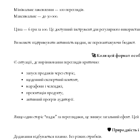
Мінімальне замовлення — 100 переглядів.
Максимальне — до 30 000.
Ціна — 6 грн за 100. Це доступний інструмент для регулярного використан
Ви можете підтримувати активність щодня, не перевантажуючи бюджет.
🚀 Коли цей формат осо
Є ситуації, де вирівнювання переглядів критично:
запуск продажів через сторіс;
щоденний експертний контент;
марафони і челенджі;
презентація продукту;
активний прогрів аудиторії.
Якщо один сторіс “падає” за переглядами, це знижує загальний ефект. Цей
🛡 Природність і
Додавання відбувається плавно. Без різких стрибків.