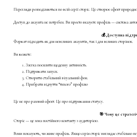
Перегляди розподіляються по всій серії сторіс. Це створює ефект природн
Доступ до акаунта не потрібен. Ви просто вказуєте профіль — система авто
💰 Доступна підтр
Формат підходить як для невеликих акаунтів, так і для великих сторінок.
Ви можете:
Злегка посилити щоденну активність.
Підтримати запуск.
Створити стабільний візуальний фон.
Прибрати відчуття “тихого” профілю
Це не про разовий ефект. Це про підтримання статусу.
🎯 Чому це стратег
Сторіс — це зона постійного контакту з аудиторією.
Вони показують, чи живе профіль. Якщо серія сторіс виглядає стабільно пе