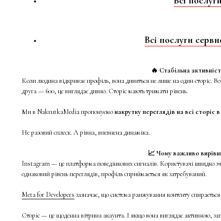
Всі послуг
Всі послуги серв
🔥 Стабільна активніст
Коли людина відкриває профіль, вона дивиться не лише на один сторіс. Вон
друга — 600, це виглядає дивно. Сторіс мають тримати рівень.
Ми в NakrutkaMedia пропонуємо
накрутку переглядів на всі сторіс в
Не разовий сплеск. А рівна, впевнена динаміка.
📈 Чому важливо вирівн
Instagram — це платформа поведінкових сигналів. Користувачі швидко зч
однаковий рівень переглядів, профіль сприймається як затребуваний.
Meta for Developers
зазначає, що система ранжування контенту спирається н
Сторіс — це щоденна вітрина акаунта. І якщо вона виглядає активною, за