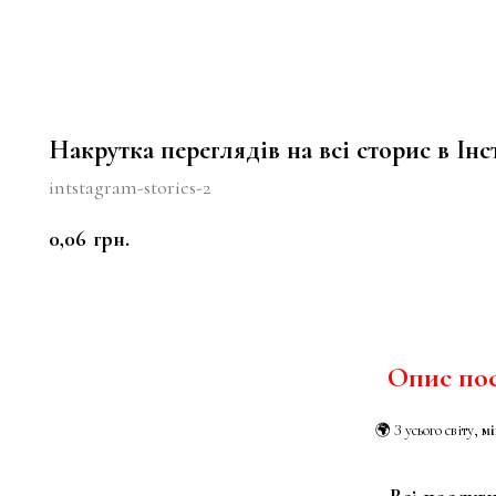
Накрутка переглядів на всі сторис в Інс
intstagram-stories-2
0,06
грн.
КУПИТИ
Опис по
🌍 З усього світу,
мі