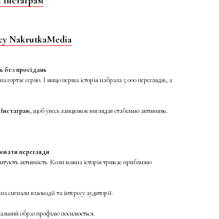
и Інстаграм
ису NakrutkaMedia
ь без просідань
а гортає серію. І якщо перша історія набрала 5 000 переглядів, а
 Інстаграм
, щоб увесь ланцюжок виглядав стабільно активним.
ювати перегляди
итують активність. Коли кожна історія тримає приблизно
а сигнали взаємодії та інтересу аудиторії.
гальний образ профілю посилюється.