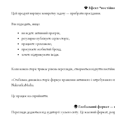
💎 Ефект “постійно
Цей продукт вирішує конкретну задачу — прибрати просідання.
Він підходить, якщо:
ви ведете активний прогрів;
регулярно публікуєте серію сторіс;
працюєте з рекламою;
просуваєте особистий бренд;
хочете підтримувати імідж.
Коли кожен сторіс тримає рівень переглядів, створюється відчуття постійно
«Стабільна динаміка сторіс формує враження активного і затребуваного
NakrutkaMedia.
Це працює на сприйняття.
🌍 Глобальний формат — 
Перегляди додаються від аудиторії з усього світу. Це масовий формат, роз