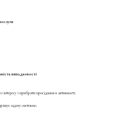
послуги
замість випадковості
о інтересу і прибрати просідання в активності.
ішує задачу системно.