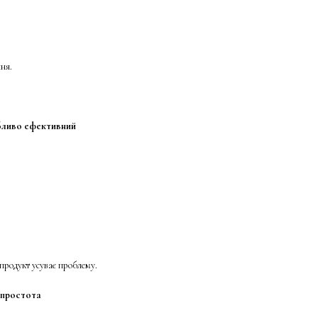
ня.
бливо ефективний
 продукт усуває проблему.
 простота