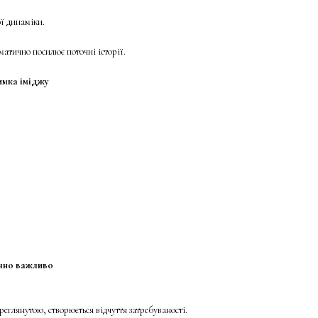
ої динаміки.
матично посилює поточні історії.
имка іміджу
ічно важливо
реглянутою, створюється відчуття затребуваності.