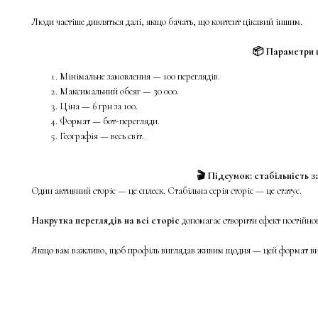
Люди частіше дивляться далі, якщо бачать, що контент цікавий іншим.
📦 Параметри 
Мінімальне замовлення — 100 переглядів.
Максимальний обсяг — 30 000.
Ціна — 6 грн за 100.
Формат — бот-перегляди.
Географія — весь світ.
🎬 Підсумок: стабільність 
Один активний сторіс — це сплеск. Стабільна серія сторіс — це статус.
Накрутка переглядів на всі сторіс
допомагає створити ефект постійног
Якщо вам важливо, щоб профіль виглядав живим щодня — цей формат вир