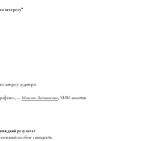
го інтересу”
го інтересу аудиторії.
 профілю», —
Максим Литвиненко
, SMM-аналітик
швидкий результат
рахований на обсяг і швидкість.