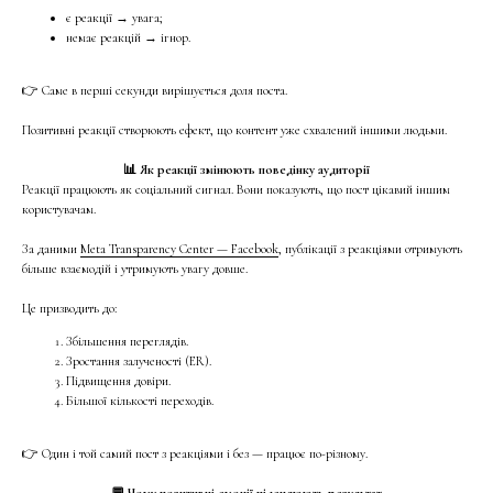
є реакції → увага;
немає реакцій → ігнор.
👉 Саме в перші секунди вирішується доля поста.
Позитивні реакції створюють ефект, що контент уже схвалений іншими людьми.
📊 Як реакції змінюють поведінку аудиторії
Реакції працюють як соціальний сигнал. Вони показують, що пост цікавий іншим
користувачам.
За даними
Meta Transparency Center — Facebook
, публікації з реакціями отримують
більше взаємодій і утримують увагу довше.
Це призводить до:
Збільшення переглядів.
Зростання залученості (ER).
Підвищення довіри.
Більшої кількості переходів.
👉 Один і той самий пост з реакціями і без — працює по-різному.
💬 Чому позитивні емоції підсилюють результат