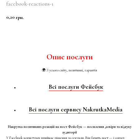
facebook-reactions-1
0,20
грн.
КУПИТИ
Опис послуги
🌍 З усього світу, позитивні, гарантія
Всі послуги Фейсбук
Всі послуги сервису NakrutkaMedia
Накрутка позитивних реакцій на пост Фейсбук — посилення довіри та відгуку
аудиторії
У Facebook користувач приймає рішення за секунди. Він бачить пост — і одразу