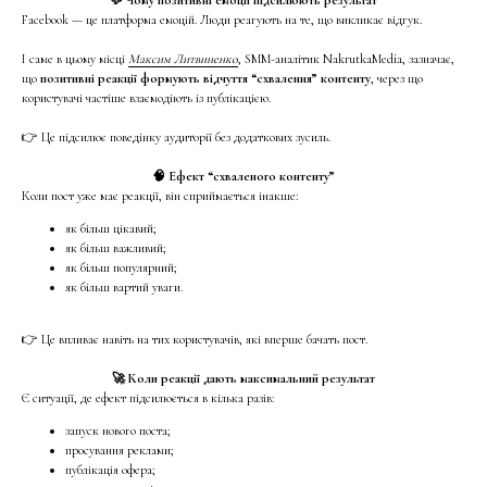
Facebook — це платформа емоцій. Люди реагують на те, що викликає відгук.
І саме в цьому місці
Максим Литвиненко
, SMM-аналітик NakrutkaMedia, зазначає,
що
позитивні реакції формують відчуття “схвалення” контенту
, через що
користувачі частіше взаємодіють із публікацією.
👉 Це підсилює поведінку аудиторії без додаткових зусиль.
🧠 Ефект “схваленого контенту”
Коли пост уже має реакції, він сприймається інакше:
як більш цікавий;
як більш важливий;
як більш популярний;
як більш вартий уваги.
👉 Це впливає навіть на тих користувачів, які вперше бачать пост.
🚀 Коли реакції дають максимальний результат
Є ситуації, де ефект підсилюється в кілька разів:
запуск нового поста;
просування реклами;
публікація офера;