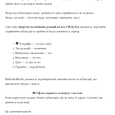
оцінює його за реакцією інших людей.
Якщо під публікацією немає активності, вона сприймається як нецікава.
Якщо є реакції — пост виглядає значущим і привертає увагу.
Саме тому
накрутка позитивних реакцій на пост Фейсбук
допомагає підсилити
сприйняття публікації та зробити її більш помітною в стрічці.
🌍 Географія — з усього світу.
Тип реакцій — позитивні.
Мінімальне замовлення — 100.
Максимум — 100 000.
Ціна — 25 грн за 100.
Гарантія — передбачена.
NakrutkaMedia допомагає перетворювати звичайні пости на публікації, які
викликають інтерес і відгук.
👀 Ефект першого контакту з постом
Коли користувач уперше бачить публікацію, він не читає її одразу. Спочатку він
дивиться на реакції.
Це ключовий момент: