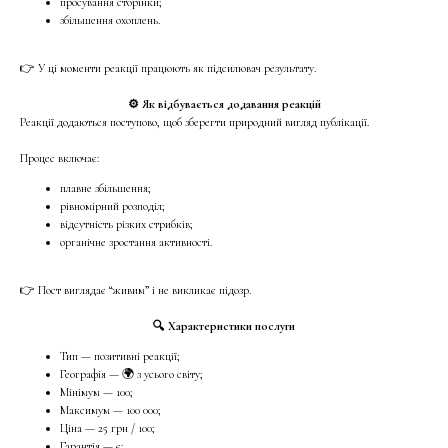
просування сторінки;
збільшення охоплень.
👉 У ці моменти реакції працюють як підсилювач результату.
⚙️ Як відбувається додавання реакцій
Реакції додаються поступово, щоб зберегти природний вигляд публікації.
Процес включає:
плавне збільшення;
рівномірний розподіл;
відсутність різких стрибків;
органічне зростання активності.
👉 Пост виглядає “живим” і не викликає підозр.
🔍 Характеристики послуги
Тип — позитивні реакції;
Географія — 🌍 з усього світу;
Мінімум — 100;
Максимум — 100 000;
Ціна — 25 грн / 100;
Гарантія — є;