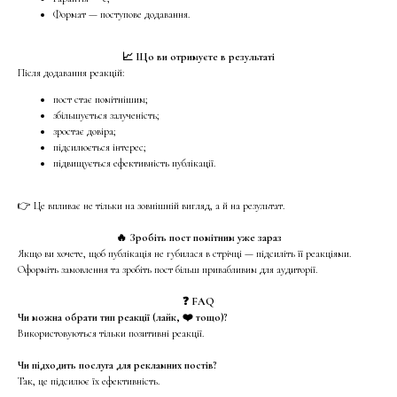
Формат — поступове додавання.
📈 Що ви отримуєте в результаті
Після додавання реакцій:
пост стає помітнішим;
збільшується залученість;
зростає довіра;
підсилюється інтерес;
підвищується ефективність публікації.
👉 Це впливає не тільки на зовнішній вигляд, а й на результат.
🔥 Зробіть пост помітним уже зараз
Якщо ви хочете, щоб публікація не губилася в стрічці — підсиліть її реакціями.
Оформіть замовлення та зробіть пост більш привабливим для аудиторії.
❓ FAQ
Чи можна обрати тип реакції (лайк, ❤️ тощо)?
Використовуються тільки позитивні реакції.
Чи підходить послуга для рекламних постів?
Так, це підсилює їх ефективність.