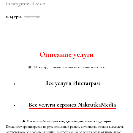
intstagram-likes-2
0,14
0,17
грн.
грн.
КУПИТЬ
Описание услуги
🌐 СНГ + мир, гарантия, увеличения охватов и показов
Все услуги Инстаграм
Все услуги сервиса NakrutkaMedia
🔥 Усильте публикацию там, где находится ваша аудитория
Когда пост ориентирован на русскоязычный рынок, активность должна выглядеть
соответствующе. Глобальные лайки дают объём, но не всегда создают правильное