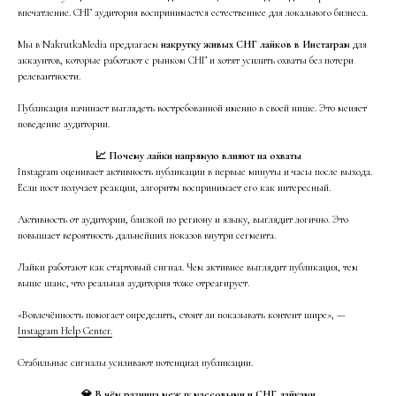
впечатление. СНГ аудитория воспринимается естественнее для локального бизнеса.
Мы в NakrutkaMedia предлагаем
накрутку живых СНГ лайков в Инстаграм
для
аккаунтов, которые работают с рынком СНГ и хотят усилить охваты без потери
релевантности.
Публикация начинает выглядеть востребованной именно в своей нише. Это меняет
поведение аудитории.
📈 Почему лайки напрямую влияют на охваты
Instagram оценивает активность публикации в первые минуты и часы после выхода.
Если пост получает реакции, алгоритм воспринимает его как интересный.
Активность от аудитории, близкой по региону и языку, выглядит логично. Это
повышает вероятность дальнейших показов внутри сегмента.
Лайки работают как стартовый сигнал. Чем активнее выглядит публикация, тем
выше шанс, что реальная аудитория тоже отреагирует.
«Вовлечённость помогает определить, стоит ли показывать контент шире», —
Instagram Help Center.
Стабильные сигналы усиливают потенциал публикации.
💎 В чём разница между массовыми и СНГ лайками