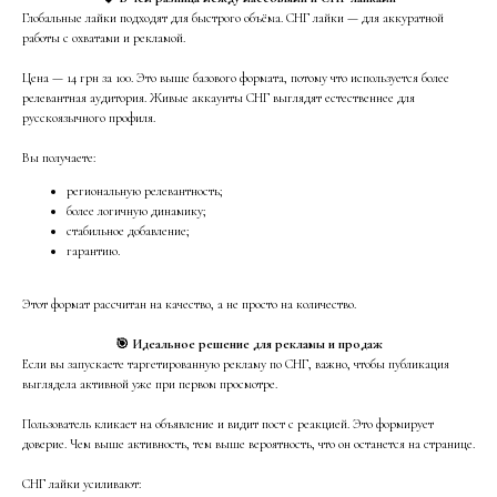
Глобальные лайки подходят для быстрого объёма. СНГ лайки — для аккуратной
работы с охватами и рекламой.
Цена — 14 грн за 100. Это выше базового формата, потому что используется более
релевантная аудитория. Живые аккаунты СНГ выглядят естественнее для
русскоязычного профиля.
Вы получаете:
региональную релевантность;
более логичную динамику;
стабильное добавление;
гарантию.
Этот формат рассчитан на качество, а не просто на количество.
🎯 Идеальное решение для рекламы и продаж
Если вы запускаете таргетированную рекламу по СНГ, важно, чтобы публикация
выглядела активной уже при первом просмотре.
Пользователь кликает на объявление и видит пост с реакцией. Это формирует
доверие. Чем выше активность, тем выше вероятность, что он останется на странице.
СНГ лайки усиливают: