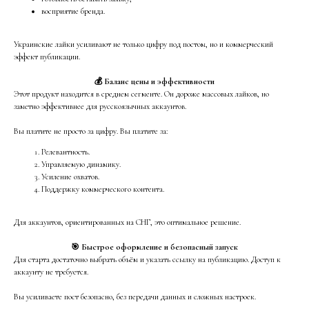
восприятие бренда.
Украинские лайки усиливают не только цифру под постом, но и коммерческий
эффект публикации.
💰 Баланс цены и эффективности
Этот продукт находится в среднем сегменте. Он дороже массовых лайков, но
заметно эффективнее для русскоязычных аккаунтов.
Вы платите не просто за цифру. Вы платите за:
Релевантность.
Управляемую динамику.
Усиление охватов.
Поддержку коммерческого контента.
Для аккаунтов, ориентированных на СНГ, это оптимальное решение.
🎯 Быстрое оформление и безопасный запуск
Для старта достаточно выбрать объём и указать ссылку на публикацию. Доступ к
аккаунту не требуется.
Вы усиливаете пост безопасно, без передачи данных и сложных настроек.