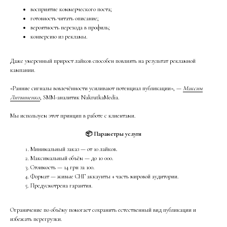
восприятие коммерческого поста;
готовность читать описание;
вероятность перехода в профиль;
конверсию из рекламы.
Даже умеренный прирост лайков способен повлиять на результат рекламной
кампании.
«Ранние сигналы вовлечённости усиливают потенциал публикации», —
Максим
Литвиненко
, SMM-аналитик NakrutkaMedia.
Мы используем этот принцип в работе с клиентами.
📦 Параметры услуги
Минимальный заказ — от 10 лайков.
Максимальный объём — до 10 000.
Стоимость — 14 грн за 100.
Формат — живые СНГ аккаунты + часть мировой аудитории.
Предусмотрена гарантия.
Ограничение по объёму помогает сохранить естественный вид публикации и
избежать перегрузки.