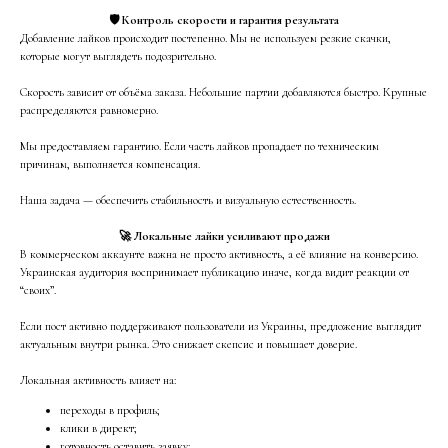
🛡 Контроль скорости и гарантия результата
Добавление лайков происходит постепенно. Мы не используем резкие скачки,
которые могут выглядеть подозрительно.
Скорость зависит от объёма заказа. Небольшие партии добавляются быстро. Крупные
распределяются равномерно.
Мы предоставляем гарантию. Если часть лайков пропадает по техническим
причинам, выполняется компенсация.
Наша задача — обеспечить стабильность и визуальную естественность.
🚀 Локальные лайки усиливают продажи
В коммерческом аккаунте важна не просто активность, а её влияние на конверсию.
Украинская аудитория воспринимает публикацию иначе, когда видит реакции от
“своих”.
Если пост активно поддерживают пользователи из Украины, предложение выглядит
актуальным внутри рынка. Это снижает скепсис и повышает доверие.
Локальная активность влияет на:
переходы в профиль;
клики в директ;
готовность оставить заявку;