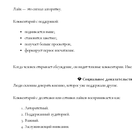
Лайк — это сигнал алгоритму.
Комментарий с поддержкой:
поднимается выше;
становится заметнее;
получает больше просмотров;
формирует первое впечатление.
Когда человек открывает обсуждение, он видит топовые комментарии. Име
💎 Социальное доказательств
Люди склонны доверять мнению, которое уже поддержали другие.
Комментарий с десятками или сотнями лайков воспринимается как:
Авторитетный.
Поддержанный аудиторией.
Важный.
Заслуживающий внимания.