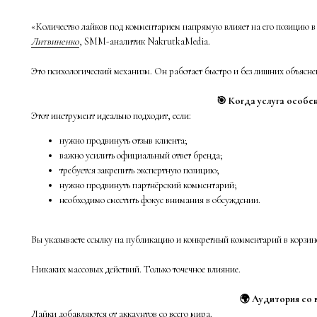
«Количество лайков под комментарием напрямую влияет на его позицию в
Литвиненко
, SMM-аналитик NakrutkaMedia.
Это психологический механизм. Он работает быстро и без лишних объясне
🎯 Когда услуга особе
Этот инструмент идеально подходит, если:
нужно продвинуть отзыв клиента;
важно усилить официальный ответ бренда;
требуется закрепить экспертную позицию;
нужно продвинуть партнёрский комментарий;
необходимо сместить фокус внимания в обсуждении.
Вы указываете ссылку на публикацию и конкретный комментарий в корзин
Никаких массовых действий. Только точечное влияние.
🌍 Аудитория со 
Лайки добавляются от аккаунтов со всего мира.